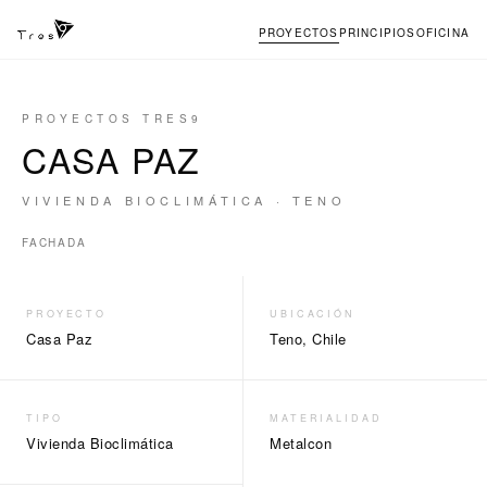
PROYECTOS
PRINCIPIOS
OFICINA
PROYECTOS TRES9
CASA PAZ
VIVIENDA BIOCLIMÁTICA · TENO
←
→
FACHADA
PROYECTO
UBICACIÓN
Casa Paz
Teno, Chile
TIPO
MATERIALIDAD
Vivienda Bioclimática
Metalcon