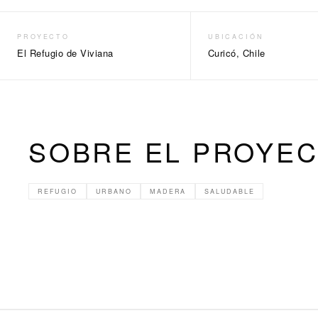
PROYECTO
UBICACIÓN
El Refugio de Viviana
Curicó, Chile
SOBRE EL PROYE
REFUGIO
URBANO
MADERA
SALUDABLE