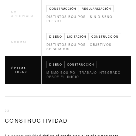
CONSTRUCCIÓN
REGULARIZACIÓN
NO
APROPIADA
DISTINTOS EQUIPOS · SIN DISEÑO
PREVIO
DISEÑO
LICITACIÓN
CONSTRUCCIÓN
NORMAL
DISTINTOS EQUIPOS · OBJETIVOS
SEPARADOS
DISEÑO
CONSTRUCCIÓN
ÓPTIMA
· TRES9
MISMO EQUIPO · TRABAJO INTEGRADO
DESDE EL INICIO
03
CONSTRUCTIVIDAD
La constructividad
define el grado con el cual un proyecto